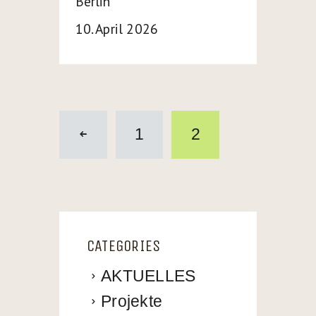
Berlin
10. April 2026
POSTS
PAGINATION
PAGE
1
PAGE
2
<
CATEGORIES
AKTUELLES
Projekte