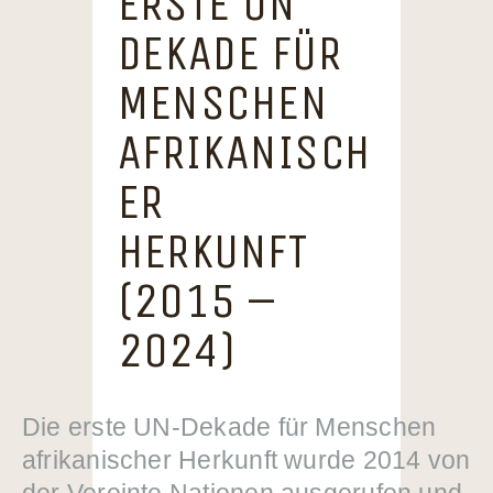
ERSTE UN
ADEFRA & FRIENDS
DEKADE FÜR
BÜCHERLISTE &
MENSCHEN
RESSOURCEN
AFRIKANISCH
KONTAKT
ER
HERKUNFT
(2015 –
2024)
Die erste UN-Dekade für Menschen
afrikanischer Herkunft wurde 2014 von