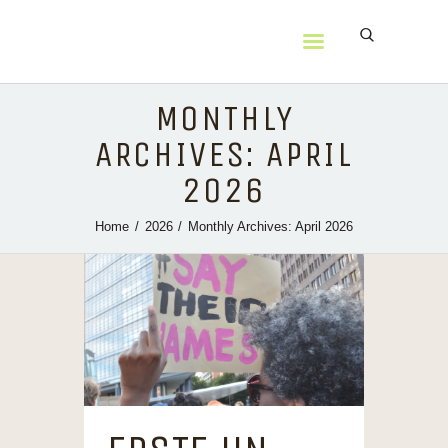
content
ADEFRA E.V.
MONTHLY
ARCHIVES: APRIL
2026
AKTUELLES
Home
2026
Monthly Archives: April 2026
MONATSTISCH
PROJEKTE
CUZ
INBEST