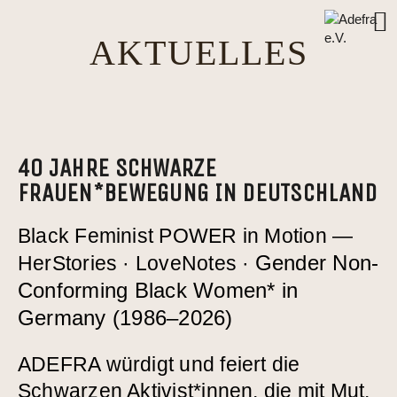
content
AKTUELLES
ADEFRA E.V.
40 JAHRE SCHWARZE
AKTUELLES
FRAUEN*BEWEGUNG IN DEUTSCHLAND
MONATSTISCH
Black Feminist POWER in Motion —
Gender Non-
HerStories · LoveNotes ·
PROJEKTE
Conforming Black Women* in
CUZ
Germany (1986–2026)
INBEST
ADEFRA würdigt und feiert die
Schwarzen Aktivist*innen, die mit Mut,