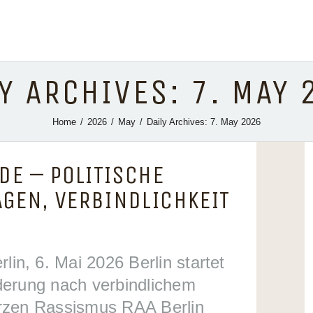
AKTUELLES
ADEFRA E.V.
MONATSTISCH
Y ARCHIVES: 7. MAY
PROJEKTE
Home
2026
May
Daily Archives: 7. May 2026
CUZ
DE – POLITISCHE
GEN, VERBINDLICHKEIT
INBEST
 6. Mai 2026 Berlin startet
ADEFRA &
erung nach verbindlichem
rzen Rassismus RAA Berlin