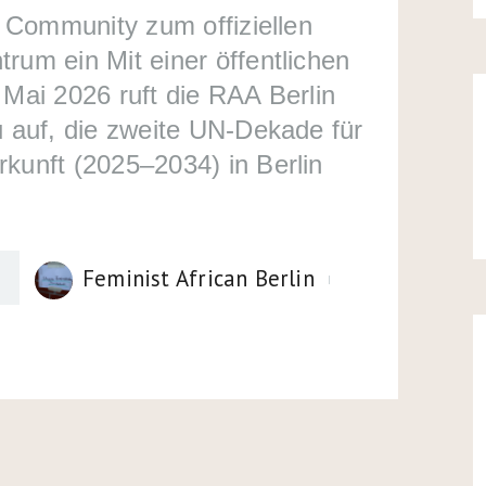
FRIENDS
d Community zum offiziellen
rum ein Mit einer öffentlichen
 Mai 2026 ruft die RAA Berlin
BÜCHERLISTE
u auf, die zweite UN-Dekade für
kunft (2025–2034) in Berlin
&
RESSOURCEN
0
Feminist African Berlin
KONTAKT